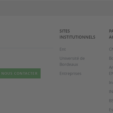
SITES
P
INSTITUTIONNELS
A
Ent
C
Université de
B
Bordeaux
Ar
Entreprises
E
NOUS CONTACTER
In
I
B
Es