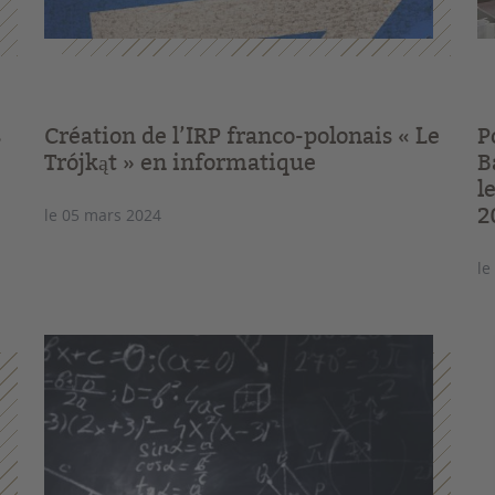
s
Création de l’IRP franco-polonais « Le
P
Trójkąt » en informatique
B
l
2
le 05 mars 2024
le