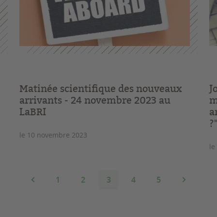
Matinée scientifique des nouveaux
J
arrivants - 24 novembre 2023 au
m
LaBRI
a
?
le 10 novembre 2023
le
1
2
3
4
5