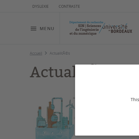
DYSLEXIE
CONTRASTE
MENU
Accueil
ActualitÃ©s
ActualitÃ©s
This