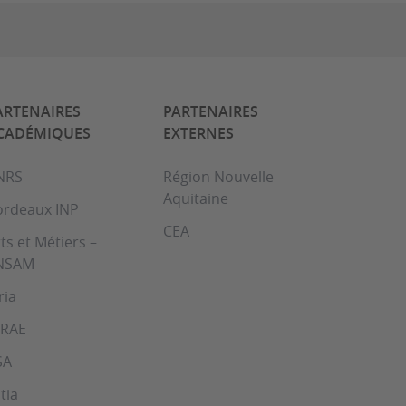
ARTENAIRES
PARTENAIRES
CADÉMIQUES
EXTERNES
NRS
Région Nouvelle
Aquitaine
ordeaux INP
CEA
ts et Métiers –
NSAM
ria
NRAE
SA
tia