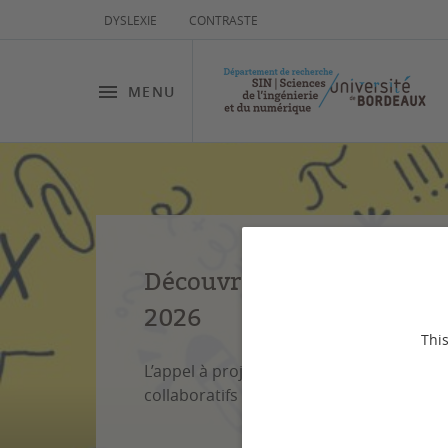
DYSLEXIE
CONTRASTE
MENU
Découvrez les lauréats de 
2026
This
L’appel à projets SIN 2026 soutient 5 pr
collaboratifs et 4 projets d’animation sci