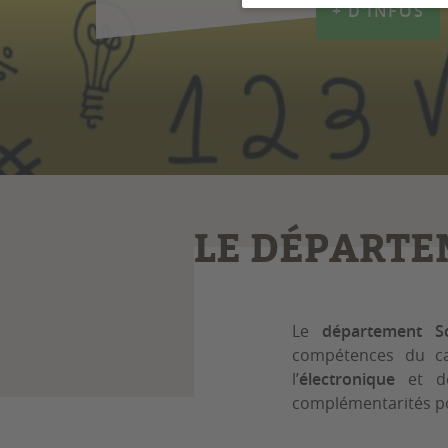
+ D'INFOS
LE DÉPARTE
Le
département Sc
compétences du c
l’
électronique
et d
complémentarités po