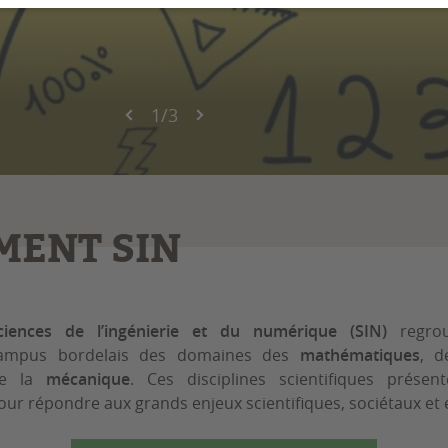
1
/
3
MENT SIN
iences de l’ingénierie et du numérique (SIN)
regrou
ampus bordelais des domaines des
mathématiques
, d
e la
mécanique
. Ces disciplines scientifiques présen
ur répondre aux grands enjeux scientifiques, sociétaux e