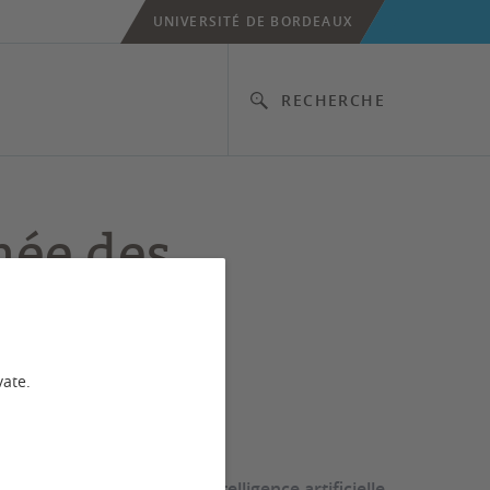
UNIVERSITÉ DE BORDEAUX
RECHERCHE
née des
orants en
lligence
vate.
icielle
disciplinaire autour de l’intelligence artificielle