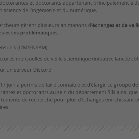
doctorantes et doctorants appartenant principalement à d
n science de l'ingénierie et du numérique.
ercheurs gèrent plusieurs animations d’
échanges et de veille
ons et ses problématiques
:
ensuels (I2M/ENSAM)
ctures mensuelles de veille scientifique (initiative lancée cô
ur un serveur Discord
17 juin a permis de faire connaître et d’élargir ce groupe de 
orantes et doctorants au sein du département SIN ainsi que
rtements de recherche pour plus d’échanges enrichissant e
ires.