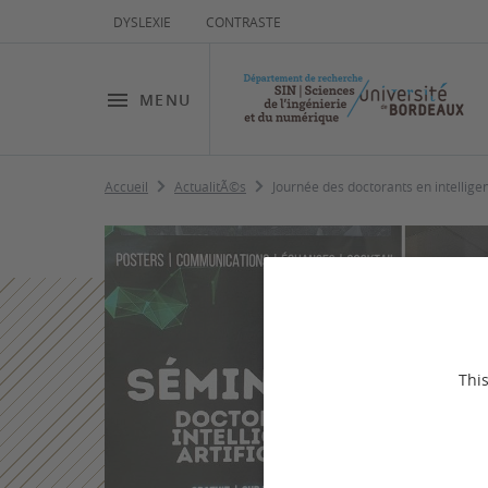
DYSLEXIE
CONTRASTE
MENU
Accueil
ActualitÃ©s
Journée des doctorants en intelligenc
This