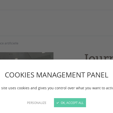
e artificielle
Jour
doct
COOKIES MANAGEMENT PANEL
inte
 site uses cookies and gives you control over what you want to acti
artif
PERSONALIZE
OK, ACCEPT ALL
La journée inter