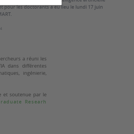
t pour les doctorants a eu lieu le lundi 17 juin
MART.
24
hercheurs a réuni les
IA dans différentes
atiques, ingénierie,
e et soutenue par le
raduate Researh