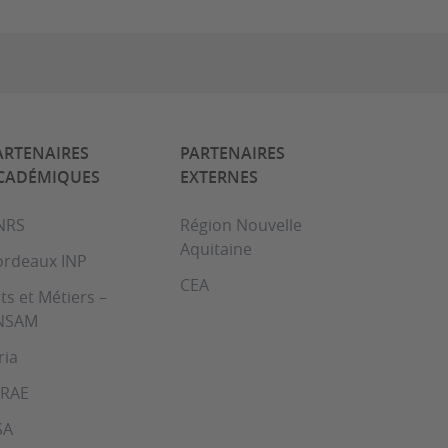
ARTENAIRES
PARTENAIRES
CADÉMIQUES
EXTERNES
NRS
Région Nouvelle
Aquitaine
ordeaux INP
CEA
ts et Métiers –
NSAM
ria
NRAE
SA