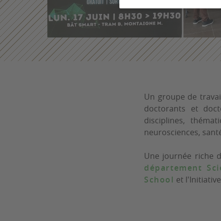
Un groupe de travail
doctorants et doct
disciplines, thémat
neurosciences, sant
Une journée riche d
département Sci
School
et l'Initiati