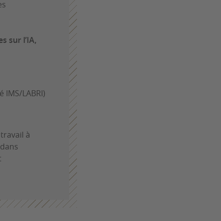
es
s sur l’IA,
té IMS/LABRI)
travail à
 dans
t