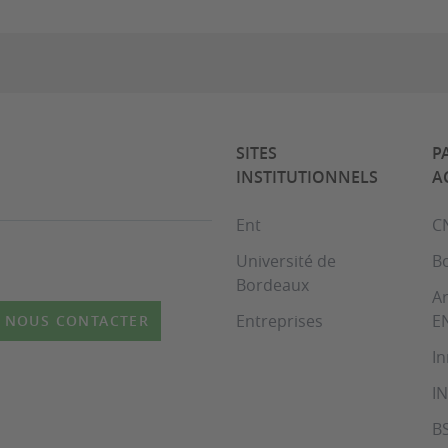
SITES
P
INSTITUTIONNELS
A
Ent
C
Université de
B
Bordeaux
Ar
Entreprises
E
NOUS CONTACTER
In
I
B