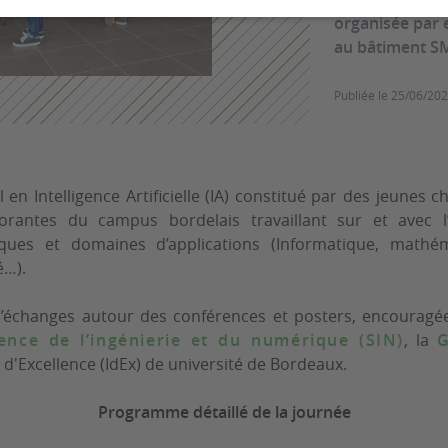
organisée par e
au bâtiment S
Publiée le
25/06/20
 en Intelligence Artificielle (IA) constitué par des jeunes c
orantes du campus bordelais travaillant sur et avec l’
iques et domaines d’applications (Informatique, mathém
é…).
’échanges autour des conférences et posters, encouragé
ence de l’ingénierie et du numérique (SIN)
, la
G
ve d'Excellence (IdEx) de université de Bordeaux.
Programme détaillé de la journée