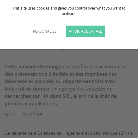
This site uses cookies and gives you control over what you want to
Journée scientifique
activate.
SIN en Intelligence
PERSONALIZE
OK, ACCEPT ALL
Artificielle, 4 novembre
Cette journée d'échanges scientifiques rassemblera
des présentations d'invités et des membres des
laboratoires associés au département SIN avec
l'objectif de donner un aperçu des activités de
recherches sur l'IA dans SIN, allant de la théorie
jusqu'aux applications.
Publiée le
02/10/2025
Le département Sciences de l'Ingénierie et du Numérique (SIN) a