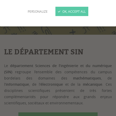
PERSONALIZE
OK, ACCEPT ALL
1
/
3
LE DÉPARTEMENT SIN
Le
département Sciences de l’ingénierie et du numérique
(SIN)
regroupe l’ensemble des compétences du campus
bordelais des domaines des
mathématiques
, de
l’
informatique
, de l’
électronique
et de la
mécanique
. Ces
disciplines scientifiques présentent de très fortes
complémentarités pour répondre aux grands enjeux
scientifiques, sociétaux et environnementaux.