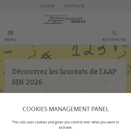
DYSLEXIE
CONTRASTE
MENU
RECHERCHE
Découvrez les lauréats de l'AAP
SIN 2026
L’appel à projets SIN 2026 soutient 5 projets de
recherche collaboratifs et 4 projets d’animation
COOKIES MANAGEMENT PANEL
scientifique.
This site uses cookies and gives you control over what you want to
activate.
+ D'INFOS