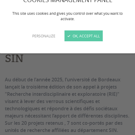
Résultats de l'AAP RIE
This site uses cookies and gives you control over what you want to
activate.
2025 : 7 projets co-
PERSONALIZE
OK, ACCEPT ALL
portés au département
SIN
Au début de l'année 2025, l’université de Bordeaux
lançait la troisième édition de son appel à projets
"Recherche interdisciplinaire et exploratoire (RIE)"
visant à lever des verrous scientifiques et
technologiques et répondre à des défis sociétaux
majeurs nécessitant l’apport de différentes disciplines.
Sur les 20 projets retenus , 7 sont co-portés par des
unités de recherche affiliées au département SIN.