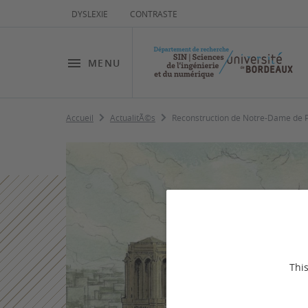
DYSLEXIE
CONTRASTE
MENU
Accueil
ActualitÃ©s
Reconstruction de Notre-Dame de Par
This