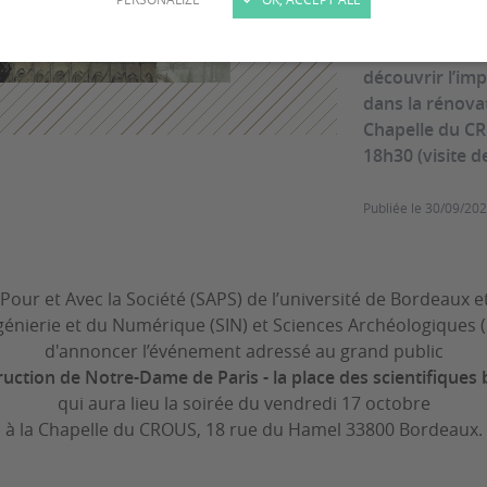
A l’occasion de
découvrir l’im
dans la rénova
Chapelle du CR
18h30 (visite de
Publiée le
30/09/20
 Pour et Avec la Société (SAPS) de l’université de Bordeaux 
génierie et du Numérique (SIN) et Sciences Archéologiques (S
d'annoncer l’événement adressé au grand public
uction de Notre-Dame de Paris - la place des scientifiques 
qui aura lieu la soirée du vendredi 17 octobre
à la Chapelle du CROUS, 18 rue du Hamel 33800 Bordeaux.