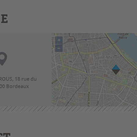
SE
+
−
ROUS, 18 rue du
00 Bordeaux
CT