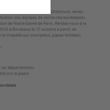
s journées nationales de l’architecture, venez
plication des équipes de recherche bordelaises
tion de Notre-Dame de Paris. Rendez-vous à la
OUS à Bordeaux le 17 octobre à partir de
 la Chapelle sur inscription, places limitées).
25
et les départements
A) ont le plaisir
bordelais