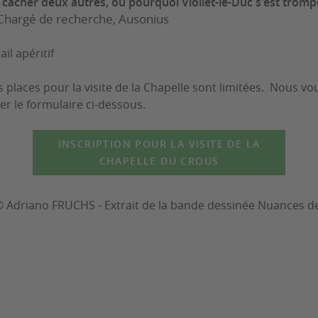
cacher deux autres, ou pourquoi Viollet-le-Duc s'est tromp
Chargé de recherche, Ausonius
il apéritif
es places pour la visite de la Chapelle sont limitées. Nous v
er le formulaire ci-dessous.
INSCRIPTION POUR LA VISITE DE LA
CHAPELLE DU CROUS
©
Adriano FRUCHS - Extrait de la bande dessinée Nuances de