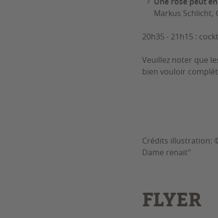
Une rose peut en 
Markus Schlicht,
20h35 - 21h15 : cockta
Veuillez noter que l
bien vouloir complét
Crédits illustration:
Dame renait"
FLYER