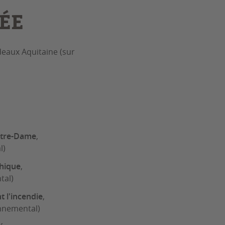
ÉE
eaux Aquitaine (sur
Notre-Dame
,
l)
thique
,
tal)
 l'incendie
,
onnemental)