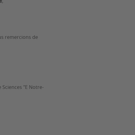
é
,
ous remercions de
 Sciences "E Notre-