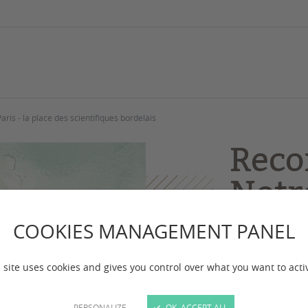
is - la place des scientifiques bordelais
Reco
Notr
Paris
COOKIES MANAGEMENT PANEL
scie
 site uses cookies and gives you control over what you want to acti
bord
PERSONALIZE
OK, ACCEPT ALL