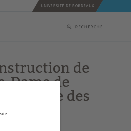
UNIVERSITÉ DE BORDEAUX
RECHERCHE
nstruction de
e-Dame de
 - la place des
ntifiques
vate.
elais