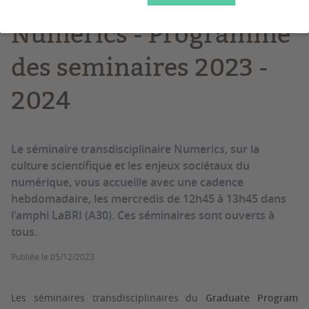
Numerics - Programme
des seminaires 2023 -
2024
Le séminaire transdisciplinaire Numerics, sur la
culture scientifique et les enjeux sociétaux du
numérique, vous accueille avec une cadence
hebdomadaire, les mercredis de 12h45 à 13h45 dans
l'amphi LaBRI (A30). Ces séminaires sont ouverts à
tous.
Publiée le
05/12/2023
Les séminaires transdisciplinaires du
Graduate Program