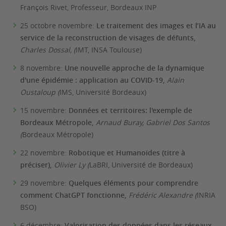
François Rivet, Professeur, Bordeaux INP
25 octobre novembre:
Le traitement des images et l’IA au
service de la reconstruction de visages de défunts,
Charles Dossal, (
IMT, INSA Toulouse)
8 novembre:
Une nouvelle approche de la dynamique
d'une épidémie : application au COVID-19,
Alain
Oustaloup (
IMS, Université Bordeaux)
15 novembre:
Données et territoires: l'exemple de
Bordeaux Métropole,
Arnaud Buray, Gabriel Dos Santos
(
Bordeaux Métropole)
22 novembre:
Robotique et Humanoïdes (titre à
préciser),
Olivier Ly (
LaBRI, Université de Bordeaux)
29 novembre:
Quelques éléments pour comprendre
comment ChatGPT fonctionne,
Frédéric Alexandre (
INRIA
BSO)
6 décembre:
Valorisation des données dans les réseaux