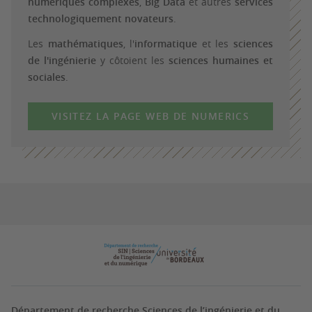
numériques complexes
,
Big Data
et autres
services
technologiquement novateurs
.
Les
mathématiques
, l'
informatique
et les
sciences
de l'ingénierie
y côtoient les
sciences humaines et
sociales
.
VISITEZ LA PAGE WEB DE NUMERICS
Département de recherche Sciences de l’ingénierie et du