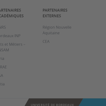
ARTENAIRES
PARTENAIRES
CADÉMIQUES
EXTERNES
NRS
Région Nouvelle
Aquitaine
ordeaux INP
CEA
ts et Métiers –
NSAM
ria
NRAE
SA
tia
UNIVERSITÉ DE BORDEAUX