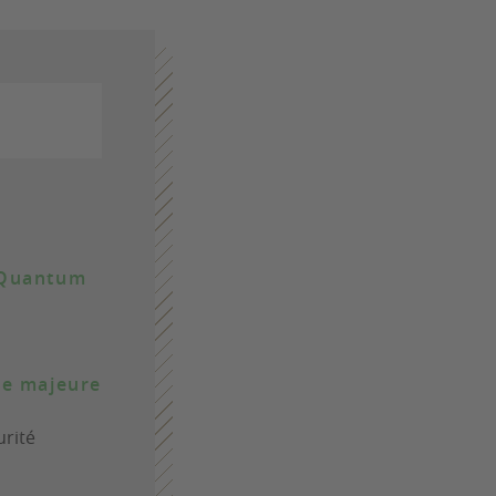
t-Quantum
ée majeure
urité