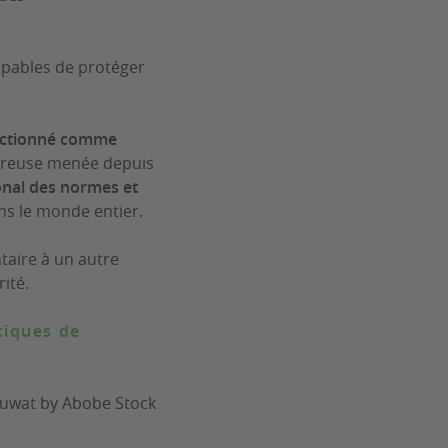
apables de protéger
lectionné comme
ureuse menée depuis
ional des normes et
ns le monde entier.
aire à un autre
ité.
tiques de
nuwat by Abobe Stock