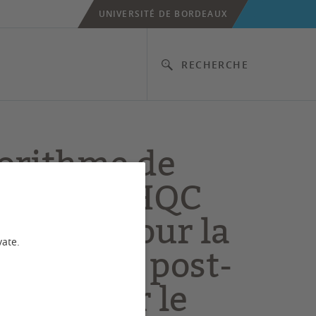
UNIVERSITÉ DE BORDEAUX
RECHERCHE
gorithme de
frement HQC
ctionné pour la
vate.
rsécurité post-
tique par le