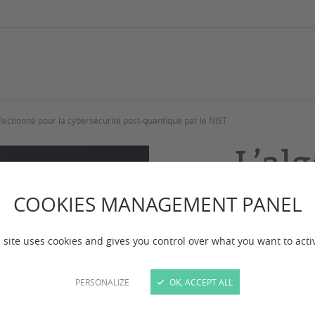
lectionné pour la cybersécurité post-quantique par le NIST
L’al
chif
COOKIES MANAGEMENT PANEL
séle
 site uses cookies and gives you control over what you want to acti
cybe
quan
PERSONALIZE
OK, ACCEPT ALL