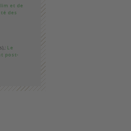
lim et de
ité des
s),:
Le
t post-