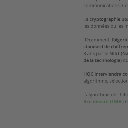
communications. Ce 
La
cryptographie po
les données ou les i
Récemment,
l’algor
standard de chiffre
8 ans par le
NIST (Na
de la technologie)
qu
HQC interviendra c
algorithme, sélectio
L’algorithme de chif
Bordeaux (IMB)
et