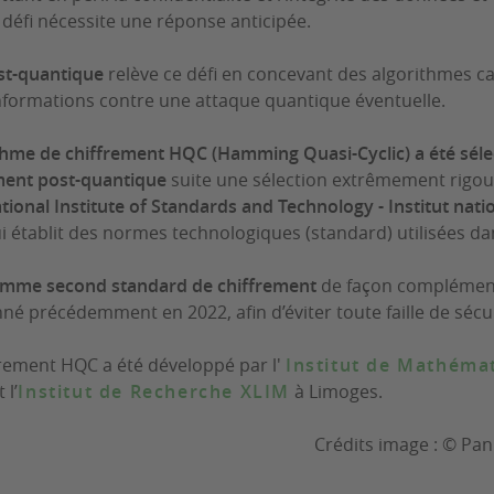
défi nécessite une réponse anticipée.
st-quantique
relève ce défi en concevant des algorithmes c
nformations contre une attaque quantique éventuelle.
ithme de chiffrement HQC (Hamming Quasi-Cyclic) a été sé
ment post-quantique
suite une sélection extrêmement rigo
tional Institute of Standards and Technology - Institut nat
i établit des normes technologiques (standard) utilisées da
omme second standard de chiffrement
de façon complément
nné précédemment en 2022, afin d’éviter toute faille de sécur
frement HQC a été développé par l'
Institut de Mathéma
 l’
Institut de Recherche XLIM
à Limoges.
Crédits image : © Pa