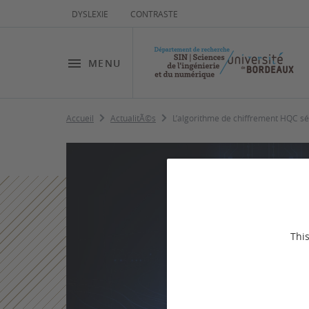
DYSLEXIE
CONTRASTE
MENU
Accueil
ActualitÃ©s
L’algorithme de chiffrement HQC sé
This