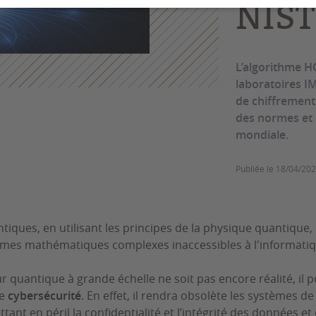
NIST
L’algorithme H
laboratoires I
de chiffrement 
des normes et 
mondiale.
Publiée le
18/04/20
tiques, en utilisant les principes de la physique quantique,
mes mathématiques complexes inaccessibles à l'informatiq
 quantique à grande échelle ne soit pas encore réalité, il p
de
cybersécurité
. En effet, il rendra obsolète les systèmes de
tant en péril la confidentialité et l’intégrité des données et