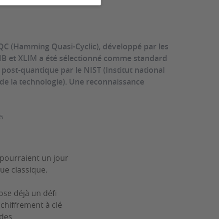
QC (Hamming Quasi-Cyclic), développé par les
MB et XLIM a été sélectionné comme standard
post-quantique par le NIST (Institut national
de la technologie). Une reconnaissance
25
 pourraient un jour
ue classique.
ose déjà un défi
 chiffrement à clé
 des