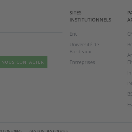
SITES
P
INSTITUTIONNELS
A
Ent
C
Université de
B
Bordeaux
Ar
Entreprises
E
NOUS CONTACTER
In
I
B
Es
NON CONFORME
GESTION DES COOKIES