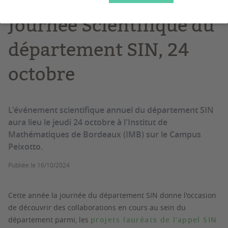
Journée Scientifique du
département SIN, 24
octobre
L'événement scientifique annuel du département SIN
aura lieu le jeudi 24 octobre à l'Institut de
Mathématiques de Bordeaux (IMB) sur le Campus
Peixotto.
Publiée le
16/10/2024
Cette année la journée du département SIN donne l'occasion
de découvrir des collaborations en cours au sein du
département parmi, les
projets lauréats de l’appel SIN