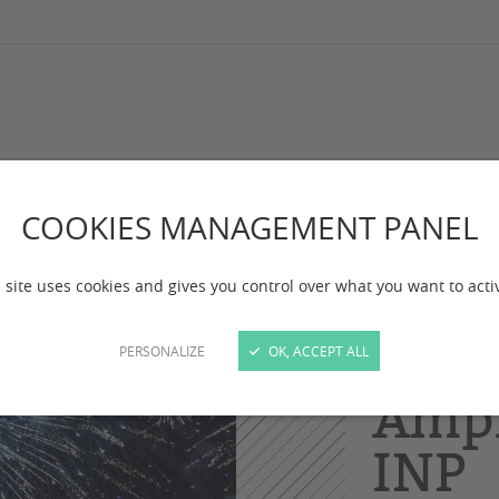
re 2019 Amphi Bordeaux INP
COOKIES MANAGEMENT PANEL
Fête
Dépa
 site uses cookies and gives you control over what you want to acti
9 oc
PERSONALIZE
OK, ACCEPT ALL
Amph
INP