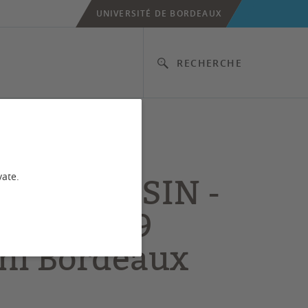
UNIVERSITÉ DE BORDEAUX
RECHERCHE
 du
rtement SIN -
vate.
tobre 2019
i Bordeaux