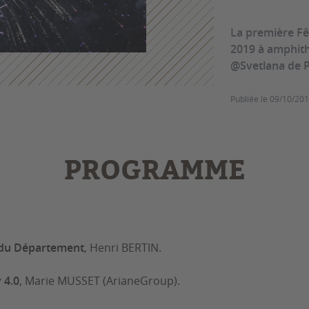
La première Fê
2019 à amphith
@Svetlana de 
Publiée le
09/10/20
PROGRAMME
 du Département
, Henri BERTIN.
 4.0
, Marie MUSSET (ArianeGroup).