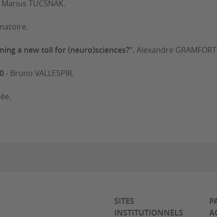
, Marius TUCSNAK.
natoire.
ning a new toll for (neuro)sciences?"
, Alexandre GRAMFORT (
.0
- Bruno VALLESPIR.
née.
SITES
P
INSTITUTIONNELS
A