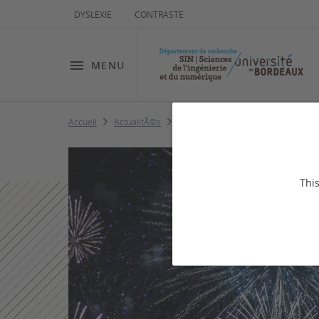
DYSLEXIE
CONTRASTE
MENU
Accueil
ActualitÃ©s
Fête du Département SIN - 9 octob
This